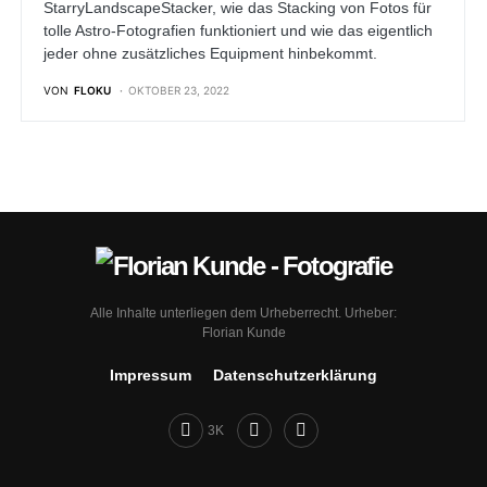
StarryLandscapeStacker, wie das Stacking von Fotos für
tolle Astro-Fotografien funktioniert und wie das eigentlich
jeder ohne zusätzliches Equipment hinbekommt.
VON
FLOKU
OKTOBER 23, 2022
Alle Inhalte unterliegen dem Urheberrecht. Urheber:
Florian Kunde
Impressum
Datenschutz­erklärung
3K