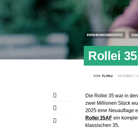
ERFAHRUNGSBERICHTE
KA
Rollei 3
VON
FLOKU
OKTOBER 1, 
Die Rollei 35 war in den
zwei Millionen Stück wur
2025 eine Neuauflage er
Rollei 35AF
ein komplet
klassischen 35.