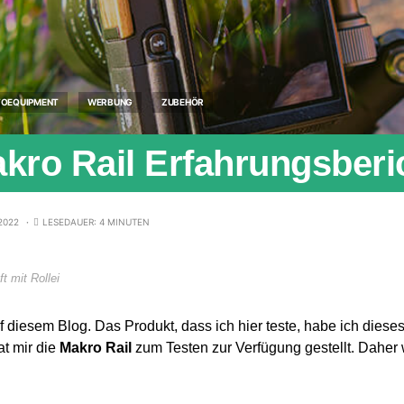
OEQUIPMENT
WERBUNG
ZUBEHÖR
akro Rail Erfahrungsberi
2022
LESEDAUER: 4 MINUTEN
t mit Rollei
 diesem Blog. Das Produkt, dass ich hier teste, habe ich dieses
at mir die
Makro Rail
zum Testen zur Verfügung gestellt. Daher 