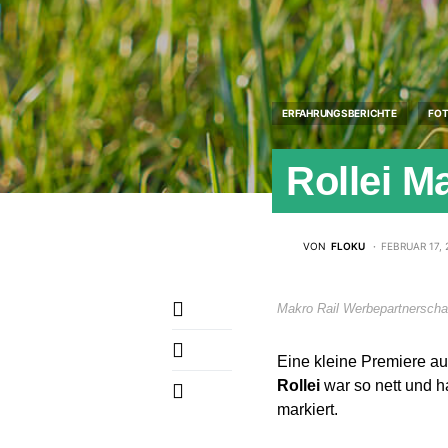
ERFAHRUNGSBERICHTE
FOT
Rollei M
VON
FLOKU
FEBRUAR 17, 
Makro Rail Werbepartnerschaf
Eine kleine Premiere auf
Rollei
war so nett und h
markiert.