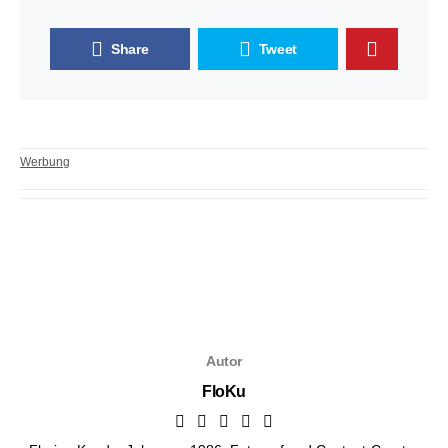
Share
Tweet
Werbung
Autor
FloKu