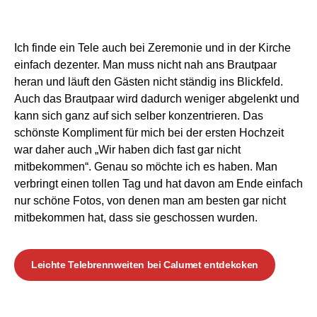
Zusammenfassung
Nochmal kurz zusammengefasst für die, die nicht den
ganzen Text lesen wollen.
Meine Empfehlung bei Hochzeiten sind drei
Festbrennweiten:
Ein
Weitwinkelobjektiv
von 12 – 16 mm für
Gruppenfotos und Innenräume
Ein
33mm / 35mm Objektiv
mit großer Offenblende
von mindestens f1.8
Ein
leichtes Tele-Objektiv
von 85 – 135 mm, am
besten auch mit großer Offenblende von f1.8 bis f2
Festbrennweiten
daher, da Sie deutlich mehr Licht