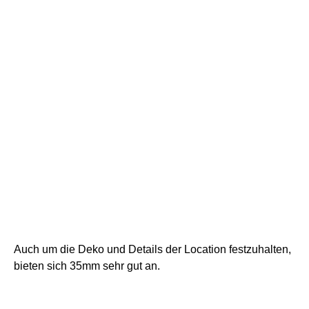
f1.8
Tatsächlich ist ein leichtes Tele bei mir das Arbeitstier auf
Hochzeiten
. 50mm wären mir da wohl etwas zu kurz. Mit
einem Tele zwischen 85mm und 135mm kann man
einfach etwas Abseits stehen, so das die Gäste gar nicht
mitbekommen, dass sie fotografiert werden. Das sorgt
eigentlich für die natürlichsten und für meinen
Geschmack auch die schönsten Fotos. Und natürlich
bekommt man eine wunderbare Freistellung, also sehr
unscharfen Hintergrund bzw. Vordergrund und hat somit
tolle Bilder, die sich nur aufs Hauptmotiv konzentrieren.
Ich habe hier das
Viltrox 85mm f1.8
benutzt.