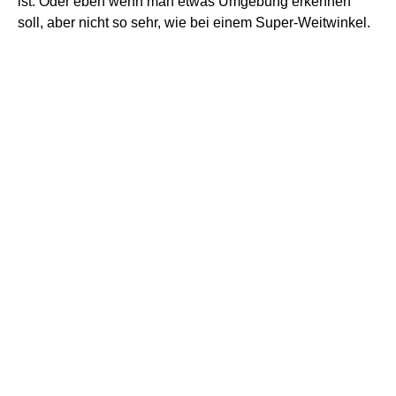
Hier habe ich das Brautpaar komplett im Bild, und dazu noch eine Gewisse
Unschärfe im Vordergrund. Man erkennt trotzdem gut den Kontext im Park.
Auch für Paar-Fotos ist die Brennweite gut geeignet. Mit
einer Blende, die schön weit offen ist, bekommt man auch
hier schon einen wunderbar unscharfen Hintergrund hin.