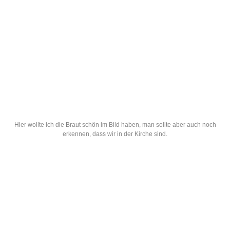
Auch um die Deko und Details der Location festzuhalten,
bieten sich 35mm sehr gut an.