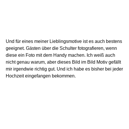
Wie manage ich drei
Objektive auf einmal?
Eine berechtigte Frage. Natürlich wäre in gutes Zoom-
Objektiv in diese Hinsicht deutlich einfacher, da man nur
ein Objektiv hat, welches die ganze Zeit auf der Kamera
ist. Mit drei verschiedenen Objektiven muss man natürlich
schon recht viel Wechseln. Ich habe allerdings ein paar
Techniken, die es mir etwas einfacher machen.
Zum einen habe ich eine zweite Kamera dabei. Das ist