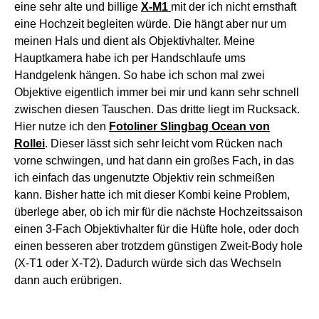
1
Share
Tweet
1
Shares
Werbung
Autor
FloKu
Florian Kunde, Jahrgang 1986, Fotograf und Content-Creator