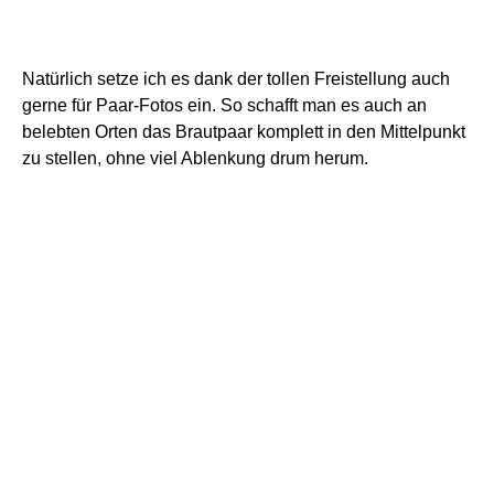
Und für eines meiner Lieblingsmotive ist es auch bestens
geeignet. Gästen über die Schulter fotografieren, wenn
diese ein Foto mit dem Handy machen. Ich weiß auch
nicht genau warum, aber dieses Bild im Bild Motiv gefällt
mir irgendwie richtig gut. Und ich habe es bisher bei jeder
Hochzeit eingefangen bekommen.