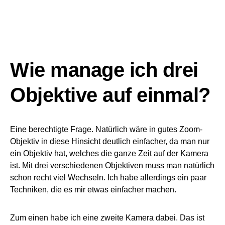
einfangen als Zooms. Das ist wichtig, da auf Hochzeiten
viel in Innenräumen passiert. Sei es die Trauung in der
Kirche oder auch die Party am Abend.
Weiter Tipps:
Benutzt am besten eine Kamera mit
Batteriegriff und habt zwei komplette Sätze Akkus dabei.
Bei meiner X-T3 waren es also 6 Stück. Das hat für über
12 Stunden gereicht. Zwei Speicherkarten mit 128GB
sollten reichen, es sei denn Ihr macht auch viel Videos,
dann nehmt noch mehr mit.
Ihr habt noch weitere Fragen zum Thema
Hochzeitsfotografie
? Schreibt mir eure Fragen gerne an
kontakt@florian-kun.de